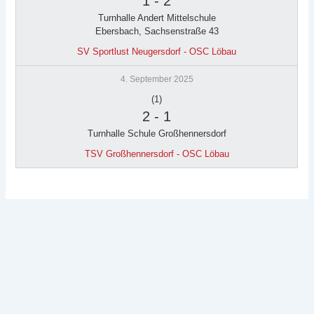
1
-
2
Turnhalle Andert Mittelschule
Ebersbach, Sachsenstraße 43
SV Sportlust Neugersdorf - OSC Löbau
4. September 2025
(1)
2
-
1
Turnhalle Schule Großhennersdorf
TSV Großhennersdorf - OSC Löbau