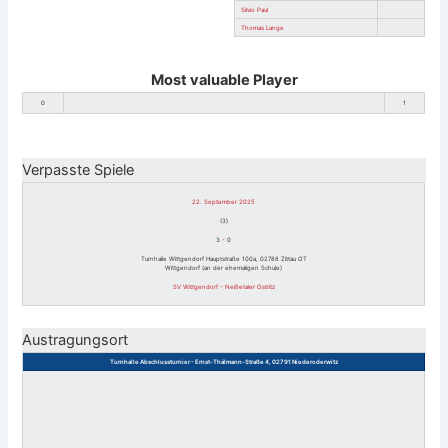
Silvio Paul
Thomas Lange
Most valuable Player
0
1
Verpasste Spiele
22. September 2025
(3)
3
-
0
Turnhalle Wittgendorf Hauptstraße 100a, 02788 Zittau OT
Wittgendorf (an der ehemaligen Schule)
SV Wittgendorf - Neißetaler Ostritz
Austragungsort
Turnhalle Abschlussturnier - Ernst-Thälmann-Straße 4, 02791 Niederoderwitz