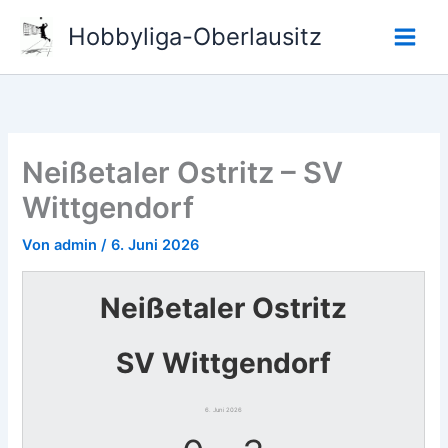
Zum
Hobbyliga-Oberlausitz
Inhalt
springen
Neißetaler Ostritz – SV
Wittgendorf
Von
admin
/
6. Juni 2026
Neißetaler Ostritz
SV Wittgendorf
6. Juni 2026