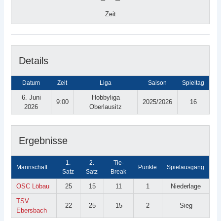
Zeit
Details
Datum
Zeit
Liga
Saison
Spieltag
6. Juni
Hobbyliga
9:00
2025/2026
16
2026
Oberlausitz
Ergebnisse
1.
2.
Tie-
Mannschaft
Punkte
Spielausgang
Satz
Satz
Break
OSC Löbau
25
15
11
1
Niederlage
TSV
22
25
15
2
Sieg
Ebersbach