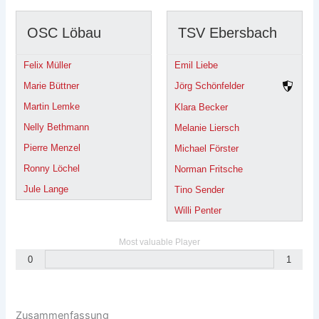
OSC Löbau
TSV Ebersbach
Felix Müller
Emil Liebe
Marie Büttner
Jörg Schönfelder
Martin Lemke
Klara Becker
Nelly Bethmann
Melanie Liersch
Pierre Menzel
Michael Förster
Ronny Löchel
Norman Fritsche
Jule Lange
Tino Sender
Willi Penter
Most valuable Player
0
1
Zusammenfassung